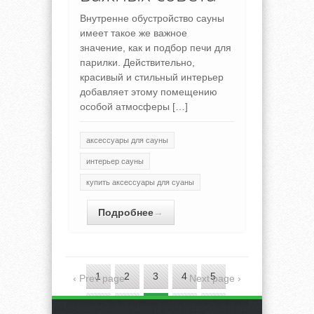
Внутренне обустройство сауны
имеет такое же важное
значение, как и подбор печи для
парилки. Действительно,
красивый и стильный интерьер
добавляет этому помещению
особой атмосферы […]
аксессуары для сауны
интерьер сауны
купить аксессуары для суаны
Подробнее
→
1
2
3
4
5
‹ Prev page
Next page ›
6
7
8
9
10