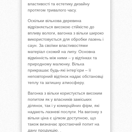
властивості та естетику дизайну
протягом тривалого часу.
Оскільки вільхова деревина
відрізняється високою стійкістю до
впливу вологи, вагонка з вільхи широко
використовується для обробки лазень і
саун. За своїми властивостями
матеріал схожий на липу. Основна
відмінність між ними – у відтінках та
природному малюнку. Вільха
прикрашає будь-які інтер’єри – її
неповторний відтінок надає обстановці
теплу та затишну атмосферу.
Вагонка з вільхи користується високим
попитом як у власників заміських
ділянок, так і у комерційних фірм, які
надають лазневі послуги. На вагонку з
вільхи ціна є цілком доступною, що
також визначає зростаючий попит на
дану продукцію. .