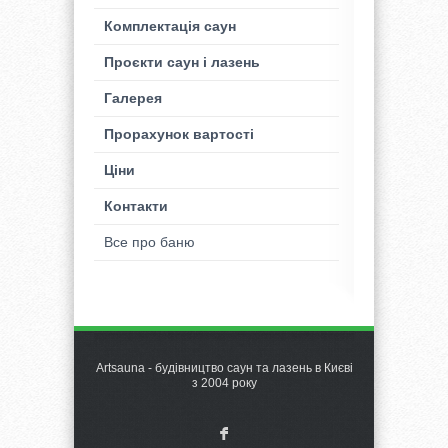
Комплектація саун
Проєкти саун і лазень
Галерея
Прорахунок вартості
Ціни
Контакти
Все про баню
Artsauna - будівництво саун та лазень в Києві
з 2004 року
F