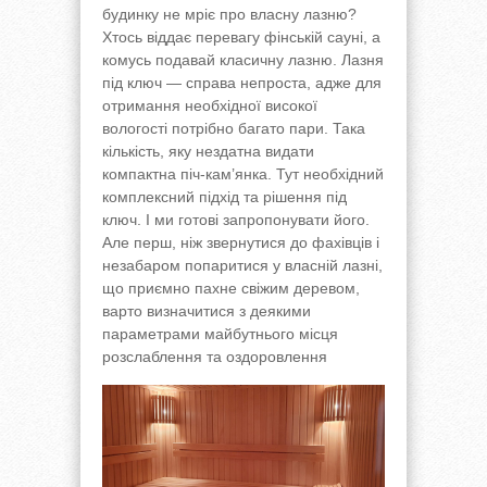
будинку не мріє про власну лазню?
Хтось віддає перевагу фінській сауні, а
комусь подавай класичну лазню. Лазня
під ключ — справа непроста, адже для
отримання необхідної високої
вологості потрібно багато пари. Така
кількість, яку нездатна видати
компактна піч-кам’янка. Тут необхідний
комплексний підхід та рішення під
ключ. І ми готові запропонувати його.
Але перш, ніж звернутися до фахівців і
незабаром попаритися у власній лазні,
що приємно пахне свіжим деревом,
варто визначитися з деякими
параметрами майбутнього місця
розслаблення та оздоровлення