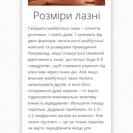
Розміри лазні
Габарити майбутньої лазні – поняття
розтяжне, і навіть дуже. І залежить від
двох факторів: чисельності майбутньої
компанії та розмірами приміщення.
Наприклад, якщо планується сімейний
відпочинок у лазні, достатньо буде 6-8
«квадратів», щоб отримати рішення під
ключ вже через лічені дні. Але якщо
власник майбутньої лазні любить
запрошувати друзів, а коло його
спілкування дуже широке – то варто
підрахувати максимально можливу
кількість відвідувачів і збільшити площу
парильні, додавши приблизно по 1,3-
1,5 квадратних метрів на кожного. Але
лазня під ключ — це не тільки парилка:
чи варто передбачити місце для