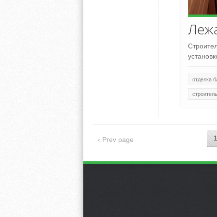
Лежа
Строител
установк
отделка б
строител
‹ Prev page