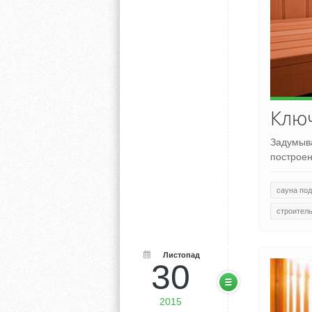
Ключ
Задумыва
построен
сауна под
строител
Листопад
30
2015