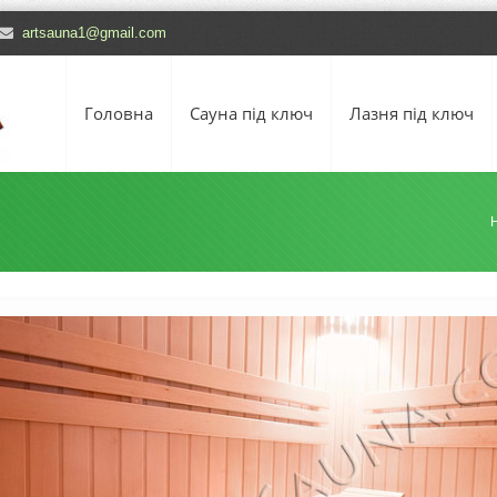
artsauna1@gmail.com
Головна
Сауна під ключ
Лазня під ключ
ю