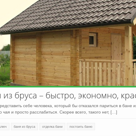
 из бруса – быстро, экономно, кр
редставить себе человека, который бы отказался париться в бане и
о чая и просто расслабиться. Скорее всего, такого нет, […]
ключ
баня из бруса
отделка бани
постоить баню