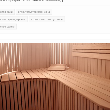
ься к профессиональным компаниям, […]
ство бани
строительство бани цена
ство саун в украине
строительство саун киев
ьство сауны