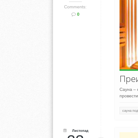
Comments:
0
Преи
Сауна – 
провести
сауна под
Листопад