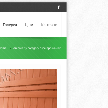
F
Галерея
Ціни
Контакти
Home
Archive by category "Все про баню"