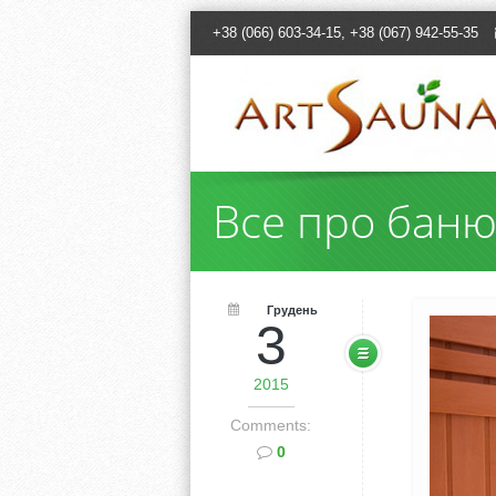
+38 (066) 603-34-15, +38 (067) 942-55-35
Все про бан
Грудень
3
2015
Comments:
0