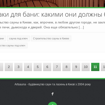
ки для бани: какими они должны
ьство сауны в Киеве, как, впрочем, в любом другом городе, не зак
е печи, дымохода и дверей. Она еще обязательно […]
ани
сауна под ключ
Строительство сауны в Киеве
ьство сауны под ключ
1
2
3
4
5
6
7
8
9
10
11
1
Artsauna - будівництво саун та лазень в Києві з 2004 року
F