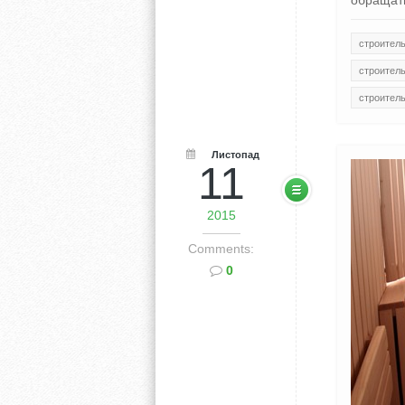
обращат
строитель
строитель
строител
Листопад
11
2015
Comments:
0