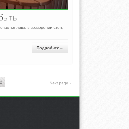
 быть
лючается лишь в возведении стен,
Подробнее
→
2
Next page ›