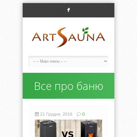
F
Все про баню
21 Грудня, 2016
0