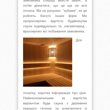
замовника спершу внести аванс, а
потім дізнатися, що це ще не вся
оплата. Ми не рахуємо “кубами”, як це
роблять багато інших фірм. Ми
прораховуємо вартість будівництва
сауни індивідуально та ,насамперед ,
враховуємо всі побажання замовника
.
Для
початку, коротка інформація про ціни.
Найекономічнішим за вартістю
варіантом буде сауна з деревини
першого гатунку та електропечі із