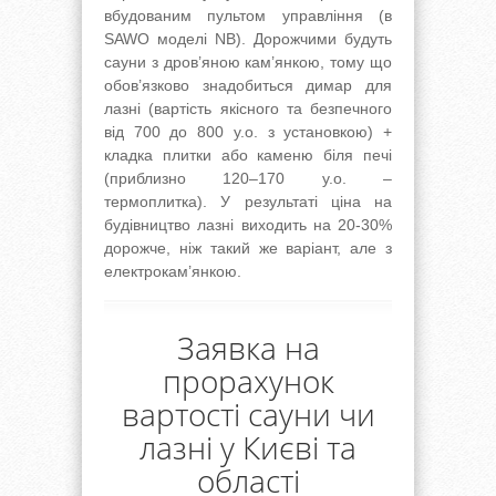
вбудованим пультом управління (в
SAWO моделі NB). Дорожчими будуть
сауни з дров’яною кам’янкою, тому що
обов’язково знадобиться димар для
лазні (вартість якісного та безпечного
від 700 до 800 у.о. з установкою) +
кладка плитки або каменю біля печі
(приблизно 120–170 у.о. –
термоплитка). У результаті ціна на
будівництво лазні виходить на 20-30%
дорожче, ніж такий же варіант, але з
електрокам’янкою.
Заявка на
прорахунок
вартості сауни чи
лазні у Києві та
області