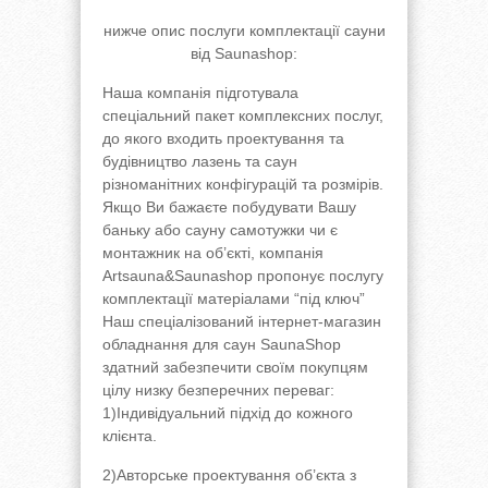
нижче опис послуги комплектації сауни
від Saunashop:
Наша компанія підготувала
спеціальний пакет комплексних послуг,
до якого входить проектування та
будівництво лазень та саун
різноманітних конфігурацій та розмірів.
Якщо Ви бажаєте побудувати Вашу
баньку або сауну самотужки чи є
монтажник на об’єкті, компанія
Artsauna&Saunashop пропонує послугу
комплектації матеріалами “під ключ”
Наш спеціалізований інтернет-магазин
обладнання для саун SaunaShop
здатний забезпечити своїм покупцям
цілу низку безперечних переваг:
1)Індивідуальний підхід до кожного
клієнта.
2)Авторське проектування об’єкта з