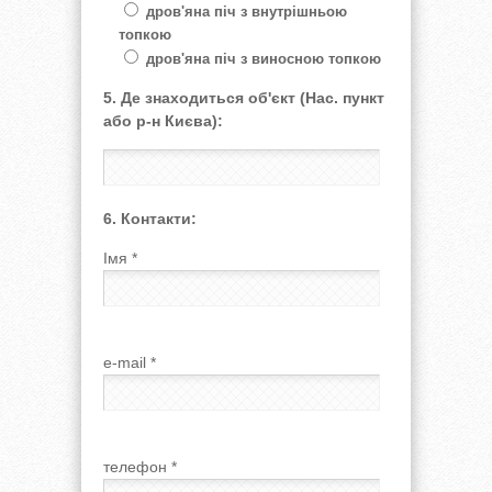
дров'яна піч з внутрішньою
топкою
дров'яна піч з виносною топкою
5. Де знаходиться об'єкт (Нас. пункт
або р-н Києва):
6. Контакти:
Імя
*
e-mail
*
телефон
*