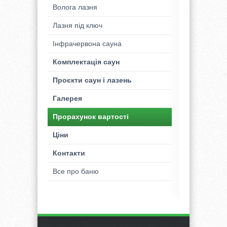
Волога лазня
Лазня під ключ
Інфрачервона сауна
Комплектація саун
Проєкти саун і лазень
Галерея
Прорахунок вартості
Ціни
Контакти
Все про баню