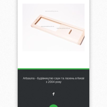
Artsauna - будівництво саун та лазень в Києві
з 2004 року
F