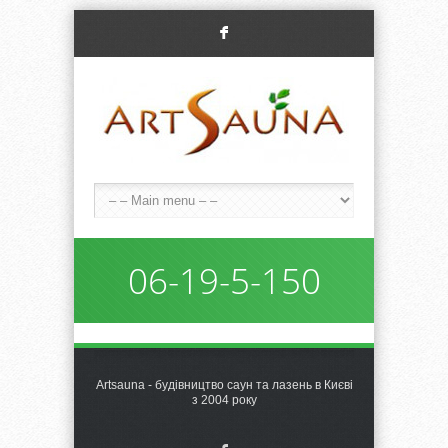
F
06-19-5-150
Artsauna - будівництво саун та лазень в Києві
з 2004 року