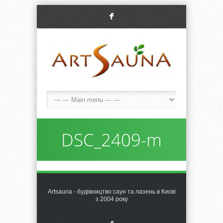
F
DSC_2409-m
Artsauna - будівництво саун та лазень в Києві
з 2004 року