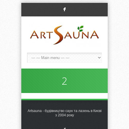
F
2
Artsauna - будівництво саун та лазень в Києві
з 2004 року