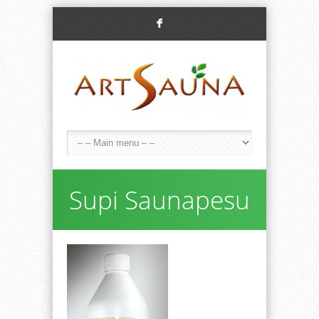
F
Supi Saunapesu