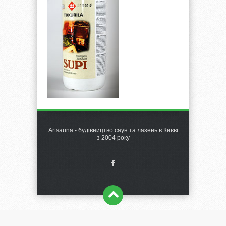
Artsauna - будівництво саун та лазень в Києві
з 2004 року
F