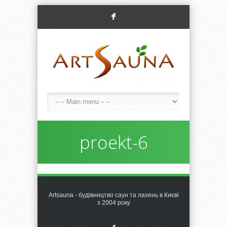
F
proekt-6
Artsauna - будівництво саун та лазень в Києві
з 2004 року