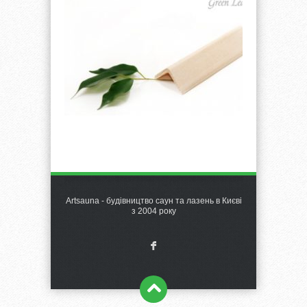
Artsauna - будівництво саун та лазень в Києві
з 2004 року
F