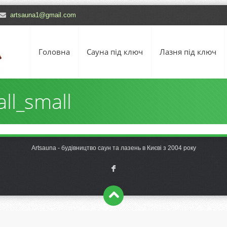
artsauna1@gmail.com
Головна
Сауна під ключ
Лазня під ключ
ll_small
Artsauna - будівництво саун та лазень в Києві з 2004 року
F