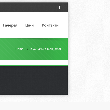
F
Галерея
Ціни
Контакти
Home
iS4724928Small_small