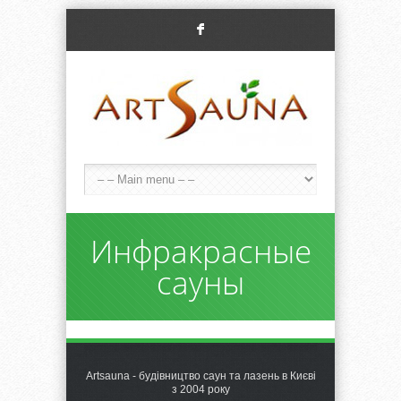
F
Инфракрасные
сауны
Artsauna - будівництво саун та лазень в Києві
з 2004 року