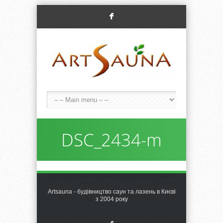
F
DSC_2434-m
Artsauna - будівництво саун та лазень в Києві
з 2004 року