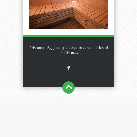
Artsauna - будівництво саун та лазень в Києві
з 2004 року
F