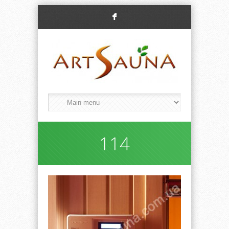
F
114