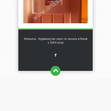
Artsauna - будівництво саун та лазень в Києві
з 2004 року
F