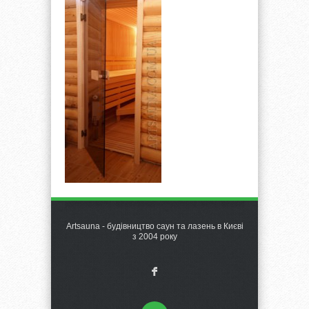
Artsauna - будівництво саун та лазень в Києві
з 2004 року
F