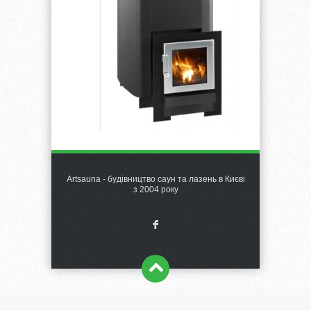
Artsauna - будівництво саун та лазень в Києві
з 2004 року
F