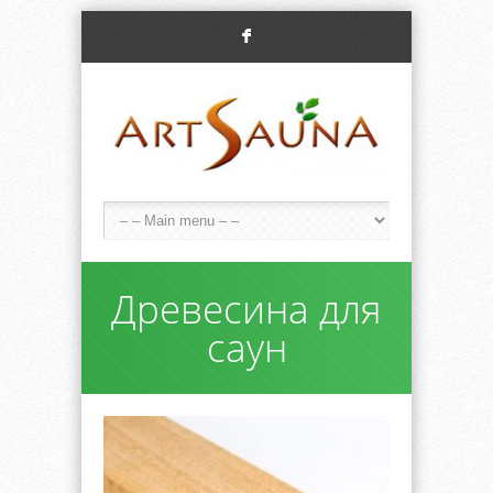
F
Древесина для
саун