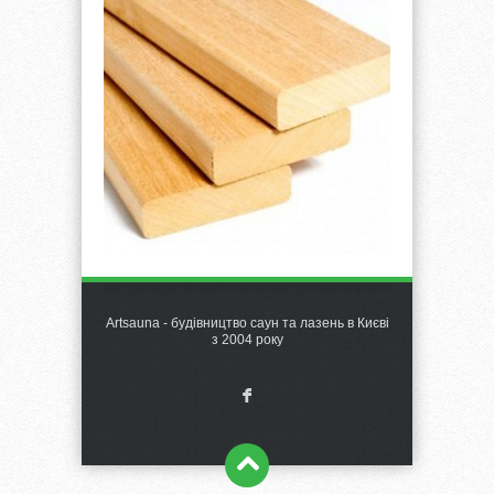
Artsauna - будівництво саун та лазень в Києві
з 2004 року
F