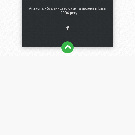
Artsauna - будівництво саун та лазень в Києві
з 2004 року
F