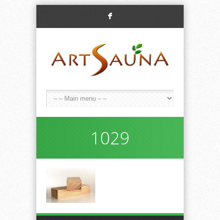
F
1029