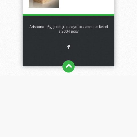
Artsauna - будівництво саун та лазень в Києві
з 2004 року
F