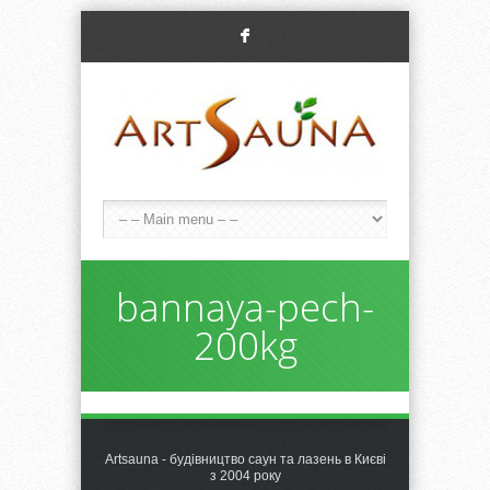
F
bannaya-pech-
200kg
Artsauna - будівництво саун та лазень в Києві
з 2004 року