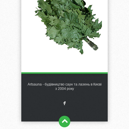
Artsauna - будівництво саун та лазень в Києві
з 2004 року
F