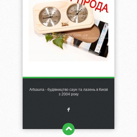
Artsauna - будівництво саун та лазень в Києві
з 2004 року
F