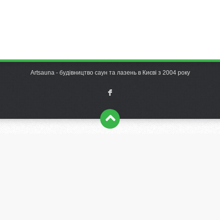
Artsauna - будівництво саун та лазень в Києві з 2004 року
F