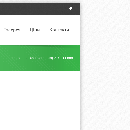
F
Галерея
Ціни
Контакти
Home
kedr-kanadskij-21х100-mm