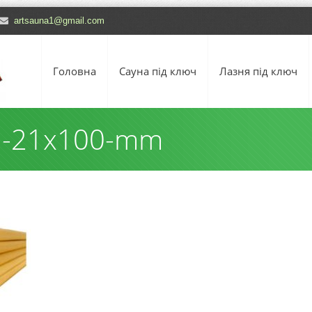
artsauna1@gmail.com
Головна
Сауна під ключ
Лазня під ключ
ij-21х100-mm