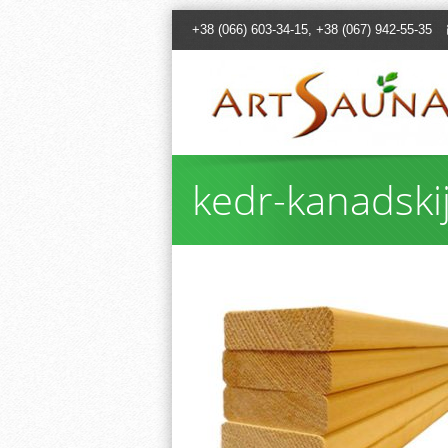
+38 (066) 603-34-15, +38 (067) 942-55-35
kedr-kanadsk