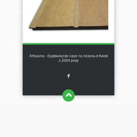
Artsauna - будівництво саун та лазень в Києві
з 2004 року
F