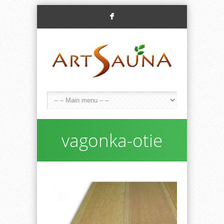
F
vagonka-otie