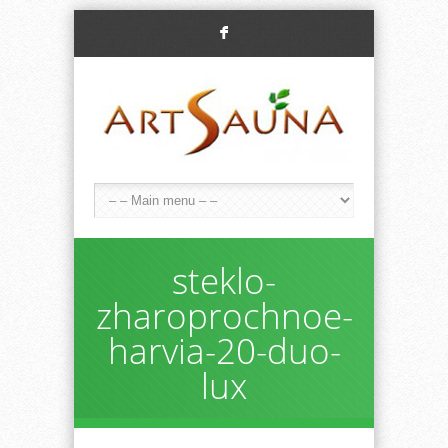
F
steklo-
zharoprochnoe-
harvia-20-duo-
lux