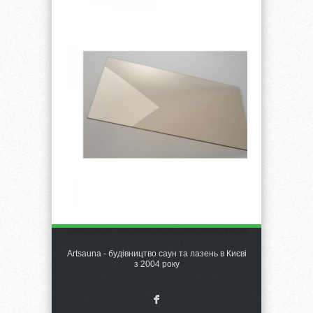
Artsauna - будівництво саун та лазень в Києві
з 2004 року
F