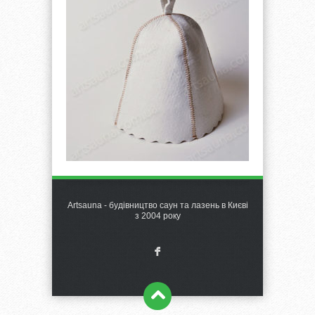
Artsauna - будівництво саун та лазень в Києві
з 2004 року
F