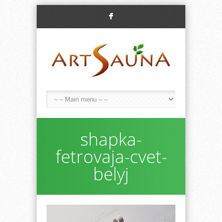
F
shapka-
fetrovaja-cvet-
belyj