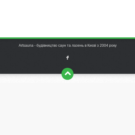
Artsauna - будівництво саун та лазень в Києві з 2004 року
F