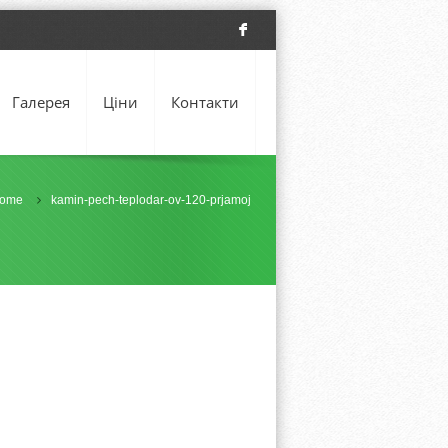
F
Галерея
Ціни
Контакти
ome
kamin-pech-teplodar-ov-120-prjamoj