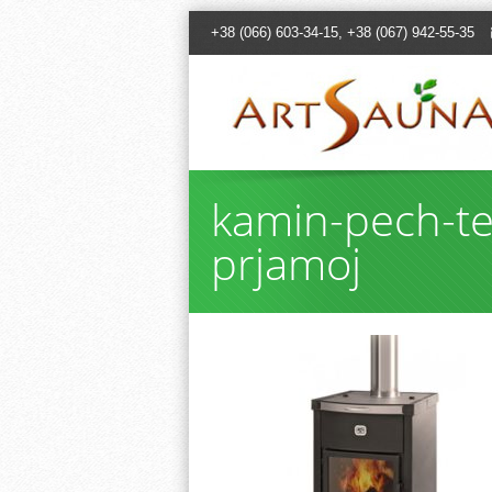
+38 (066) 603-34-15, +38 (067) 942-55-35
kamin-pech-te
prjamoj