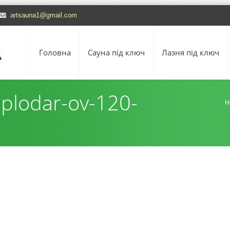
artsauna1@gmail.com
Головна
Сауна під ключ
Лазня під ключ
plodar-ov-120-
H