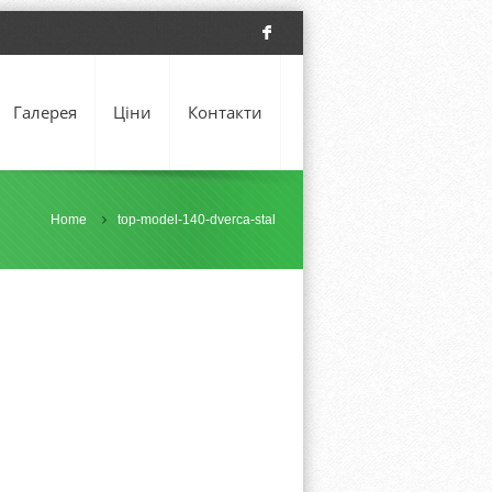
F
Галерея
Ціни
Контакти
Home
top-model-140-dverca-stal