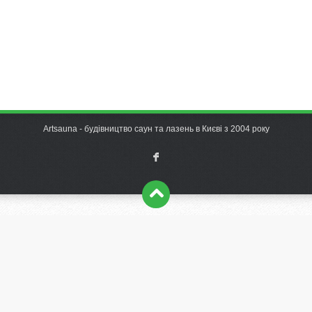
Artsauna - будівництво саун та лазень в Києві з 2004 року
F