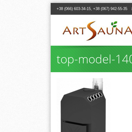
+38 (066) 603-34-15, +38 (067) 942-55-35
top-model-140