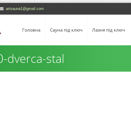
artsauna1@gmail.com
Головна
Сауна під ключ
Лазня під ключ
-dverca-stal