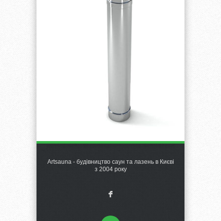
Artsauna - будівництво саун та лазень в Києві
з 2004 року
F