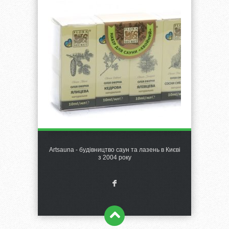
Artsauna - будівництво саун та лазень в Києві
з 2004 року
F