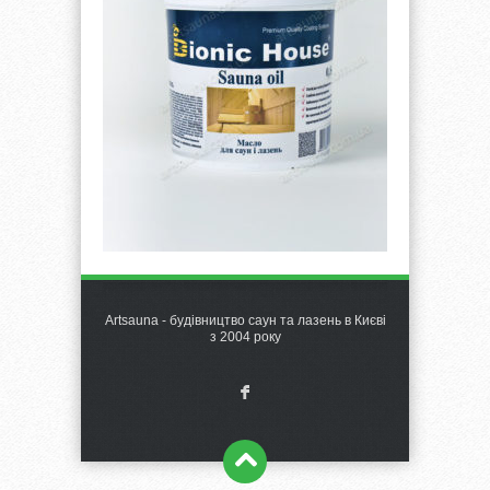
Artsauna - будівництво саун та лазень в Києві
з 2004 року
F