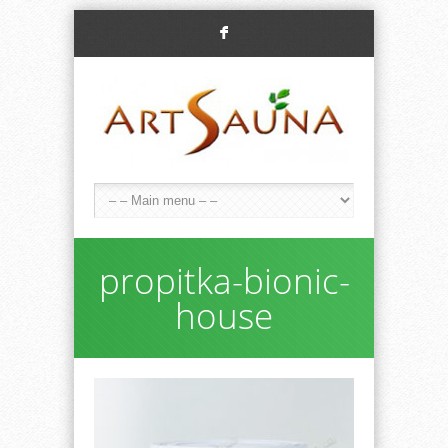
F
propitka-bionic-
house