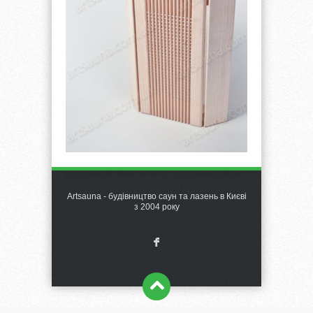
Artsauna - будівництво саун та лазень в Києві
з 2004 року
F