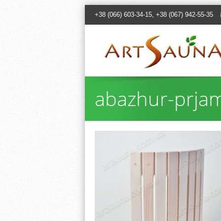
+38 (066) 603-34-15, +38 (067) 942-55-35
abazhur-prjam