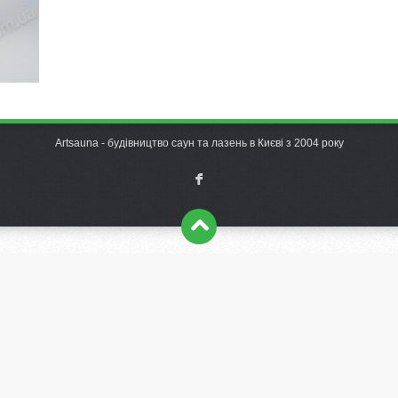
Artsauna - будівництво саун та лазень в Києві з 2004 року
F