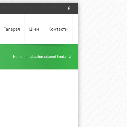
F
Галерея
Ціни
Контакти
Home
abazhur-prjamoj-frontalnyj