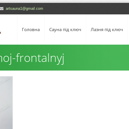
artsauna1@gmail.com
Головна
Сауна під ключ
Лазня під ключ
oj-frontalnyj