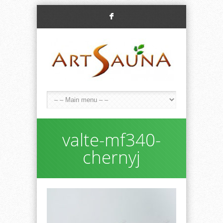
F
valte-mf340-
chernyj