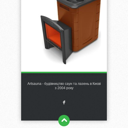
Artsauna - будівництво саун та лазень в Києві
з 2004 року
F