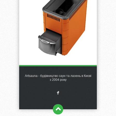
Artsauna - будівництво саун та лазень в Києві
з 2004 року
F