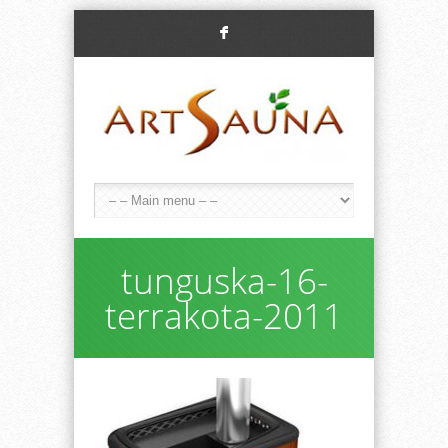
F
tunguska-16-
terrakota-2011