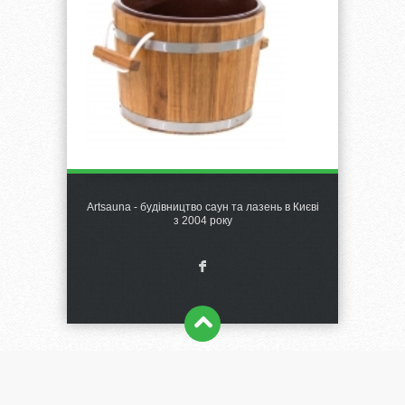
Artsauna - будівництво саун та лазень в Києві
з 2004 року
F