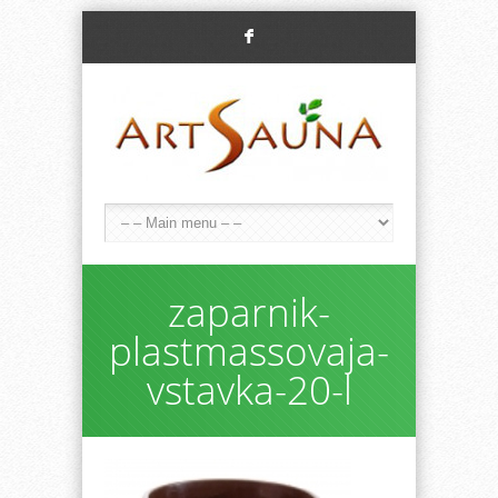
F
zaparnik-
plastmassovaja-
vstavka-20-l