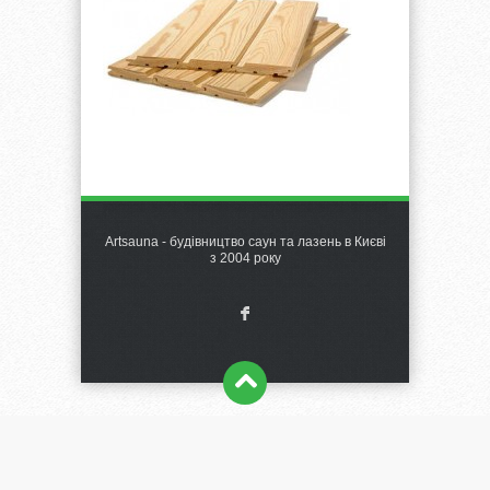
Artsauna - будівництво саун та лазень в Києві
з 2004 року
F