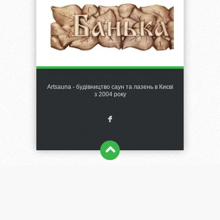
Artsauna - будівництво саун та лазень в Києві
з 2004 року
F