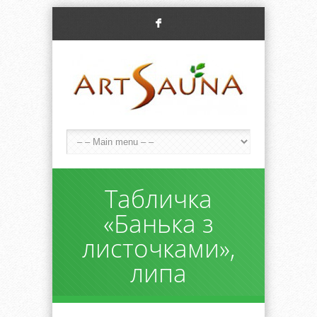
F
Табличка
«Банька з
листочками»,
липа