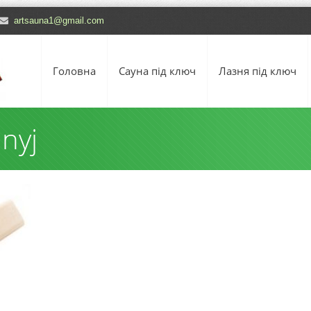
artsauna1@gmail.com
Головна
Сауна під ключ
Лазня під ключ
nyj