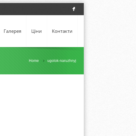
F
Галерея
Ціни
Контакти
Home
ugolok-naruzhnyj