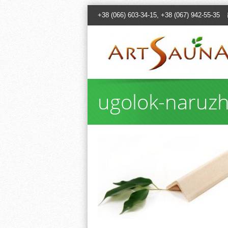
+38 (066) 603-34-15, +38 (067) 942-55-35
ugolok-naruzh