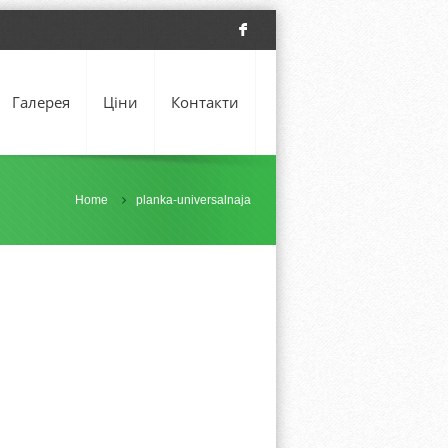
F
Галерея
Ціни
Контакти
Home
planka-universalnaja