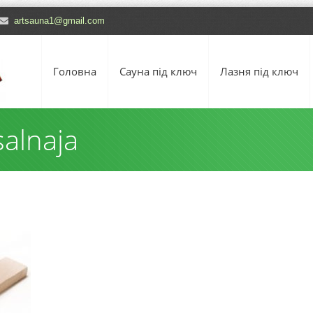
artsauna1@gmail.com
Головна
Сауна під ключ
Лазня під ключ
salnaja