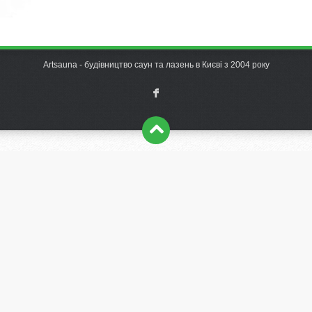
Artsauna - будівництво саун та лазень в Києві з 2004 року
F