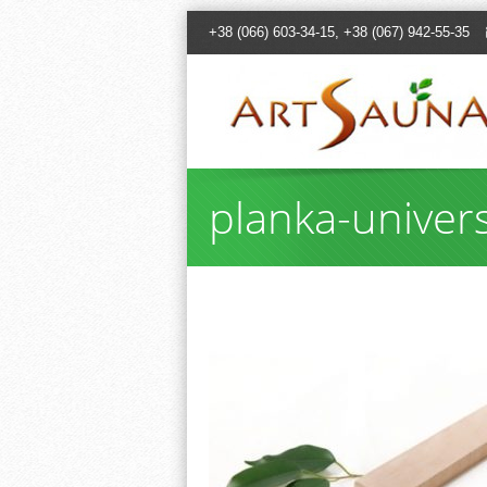
+38 (066) 603-34-15, +38 (067) 942-55-35
planka-univer