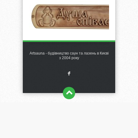
Artsauna - будівництво саун та лазень в Києві
з 2004 року
F