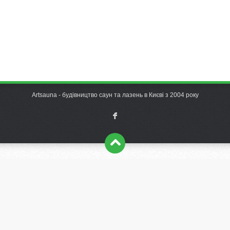
Artsauna - будівництво саун та лазень в Києві з 2004 року
F