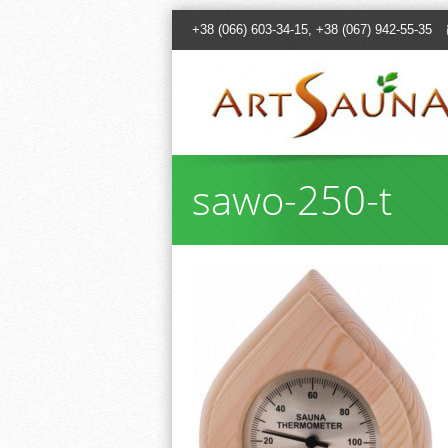
+38 (066) 603-34-15, +38 (067) 942-55-35
sawo-250-t