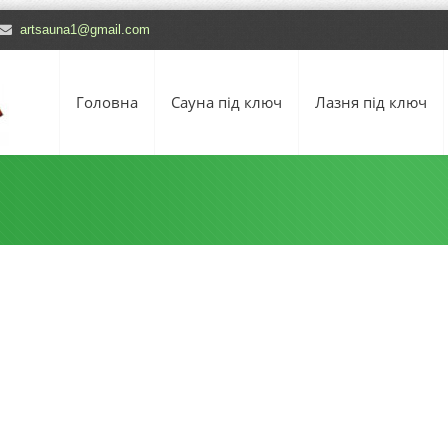
artsauna1@gmail.com
Головна
Сауна під ключ
Лазня під ключ