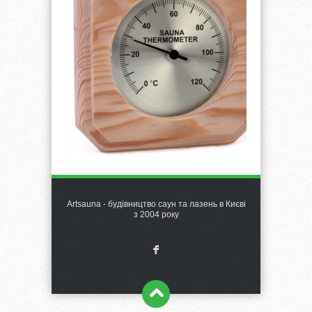
Artsauna - будівництво саун та лазень в Києві
з 2004 року
F