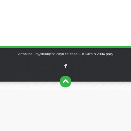
Artsauna - будівництво саун та лазень в Києві з 2004 року
F