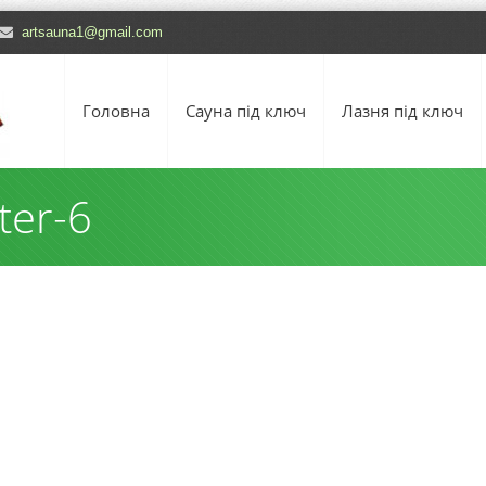
artsauna1@gmail.com
Головна
Сауна під ключ
Лазня під ключ
ter-6