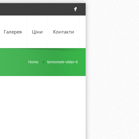
F
Галерея
Ціни
Контакти
Home
termometr-vikter-6