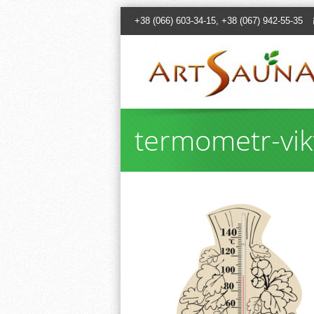
+38 (066) 603-34-15, +38 (067) 942-55-35
termometr-vik