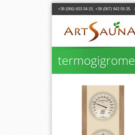
+38 (066) 603-34-15, +38 (067) 942-55-35
termogigromet