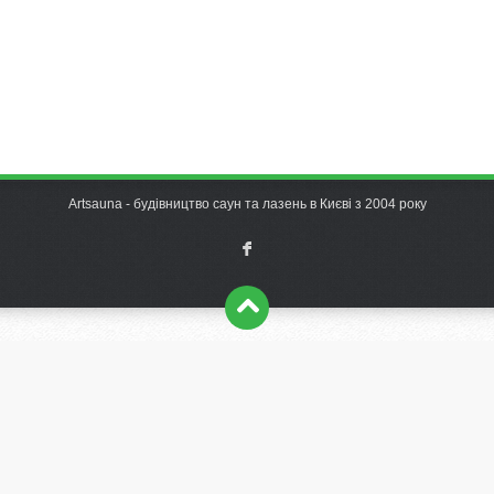
Artsauna - будівництво саун та лазень в Києві з 2004 року
F