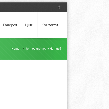
F
Галерея
Ціни
Контакти
Home
termogigrometr-vikter-tgs5